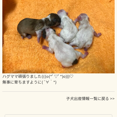
ハグママ頑張りました(((o(*ﾟ▽ﾟ*)o)))♡
無事に育ちますように(´∀｀*)
子犬出産情報一覧に戻る >>