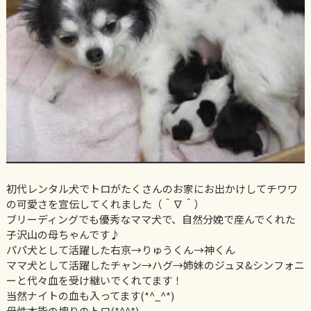
初代レンタル犬でトロがたくさんのお家にお出かけしてチワワ
の可愛さを宣伝してくれました（＾∇＾）
ブリーディングでも優秀なママ犬で、自然分娩で産んでくれた
子沢山の母ちゃんです♪
パパ犬として活躍した右京→りゅうくん→神くん
ママ犬として活躍したチャン→ハグ→姉妹のジュヌ&シンフォニ
ーと代々血を受け継いでくれてます！
当然ナイトの血も入ってます(*^_^*)
母性本能の塊りのトロ(*^^*)