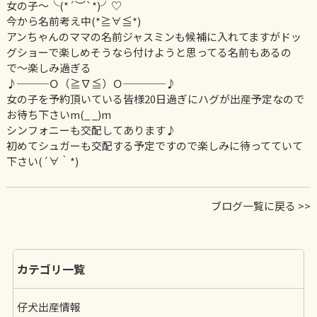
女の子〜╰(*´︶`*)╯♡
今から名前考え中(*≧∀≦*)
アンちゃんのママの名前ジャスミンも候補に入れてますがドッ
グショーで楽しめそうなら付けようと思ってる名前もあるの
で〜楽しみ過ぎる
♪───Ｏ（≧∇≦）Ｏ────♪
女の子を予約頂いている皆様20日過ぎにハグが出産予定なので
お待ち下さいm(_ _)m
シンフォニーも交配してあります♪
初めてシュガーも交配する予定ですので楽しみに待ってていて
下さい(´∀｀*)
ブログ一覧に戻る >>
カテゴリ一覧
仔犬出産情報