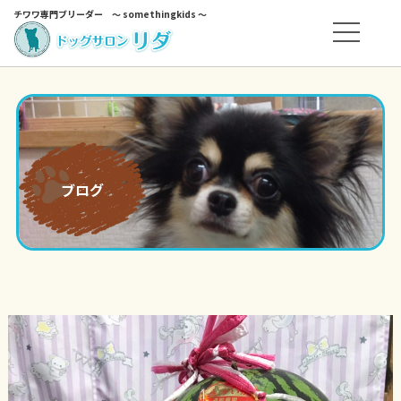
チワワ専門ブリーダー ～ somethingkids ～
ブログ