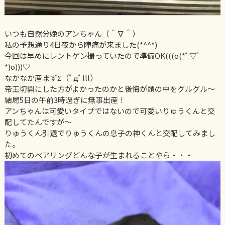
いつも自然分娩のアンちゃん（＾∇＾）
私の予想通り4日夜から陣痛が来ました(*^^*)
今回は早めにレントゲン撮っていたので準備OK(((o(*ﾟ▽ﾟ
*)o)))♡
なかなか産まずΣ（ﾟдﾟlll）
帝王切開にした方がよかったのかと後悔が頭の中をグルグル〜
結局5日の午前3時過ぎに無事出産！
アンちゃんは可愛いタイプではないので可愛いりゅうくんと交
配してたんですが〜
りゅうくん引退でりゅうくんの息子の神くんと交配してみまし
た。
初めてのペアリングどんな子が生まれることやら・・・