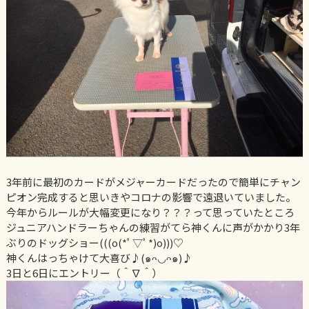
3年前に最初のカードがメジャーカードだったので簡単にチャン
ピオン完成すると思いきやコロナの影響で遠退いていました。
今年からルールが大幅変更になり？？？って思っていたところ
ジュニアハンドラーちゃんの練習がてら神くんに声がかかり3年
ぶりのドッグショー(((o(*ﾟ▽ﾟ*)o)))♡
神くんはっちゃけて大喜び♪(๑ᴖ◡ᴖ๑)♪
3日と6日にエントリー（＾∇＾）