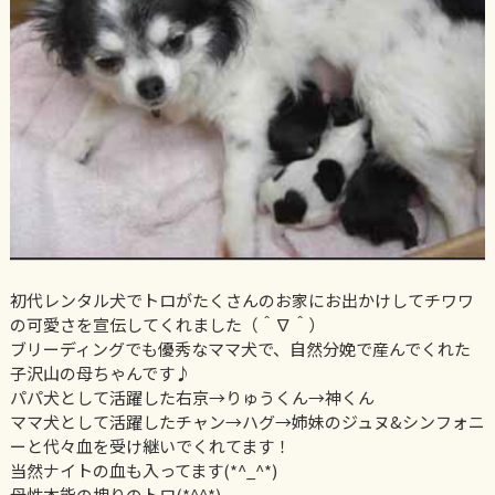
初代レンタル犬でトロがたくさんのお家にお出かけしてチワワ
の可愛さを宣伝してくれました（＾∇＾）
ブリーディングでも優秀なママ犬で、自然分娩で産んでくれた
子沢山の母ちゃんです♪
パパ犬として活躍した右京→りゅうくん→神くん
ママ犬として活躍したチャン→ハグ→姉妹のジュヌ&シンフォニ
ーと代々血を受け継いでくれてます！
当然ナイトの血も入ってます(*^_^*)
母性本能の塊りのトロ(*^^*)